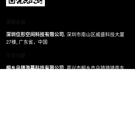
深圳总部
深圳位形空间科技有限公司.
深圳市南山区威盛科技大厦
27楼,
广东省，中国
华东分部
桐乡乌镇游幕科技有限公司.
嘉兴市桐乡市乌镇镇镇南东
路1号1幢3层305
浙江省, 中国
工作机会
有兴趣加入我们吗?
hr@www.configreality.com
常用下载链接